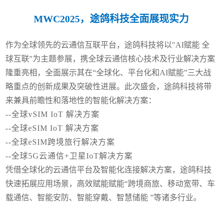
MWC2025，途鸽科技全面展现实力
作为全球领先的云通信互联平台，途鸽科技将以"AI赋能 全
球互联"为主题参展，携全球云通信核心技术及行业解决方案
隆重亮相，全面展示其在“全球化、平台化和AI赋能”三大战
略重点的创新成果及突破性进展。
此次盛会，途鸽科技将带
来兼具前瞻性和落地性的智能化解决方案：
--全球vSIM IoT 解决方案
--全球eSIM IoT 解决方案
--全球eSIM跨境旅行解决方案
--全球5G云通信+卫星IoT解决方案
凭借全球化的云通信平台及智能化连接解决方案，途鸽科技
快速拓展应用场景，高效赋能赋能“跨境商旅、移动宽带、车
载通信、智能安防、智能穿戴、智慧储能 ”等诸多行业。