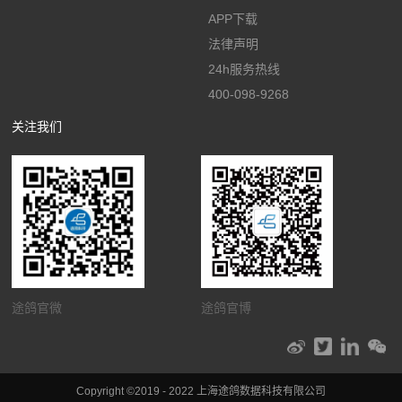
APP下载
法律声明
24h服务热线
400-098-9268
关注我们
途鸽官微
途鸽官博
Copyright ©2019 - 2022 上海途鸽数据科技有限公司