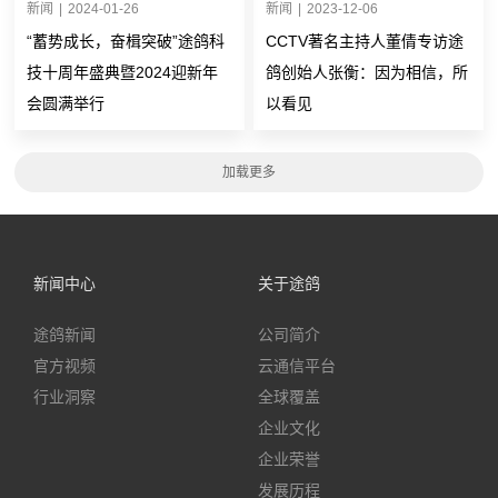
新闻
|
2024-01-26
新闻
|
2023-12-06
“蓄势成长，奋楫突破”途鸽科
CCTV著名主持人董倩专访途
技十周年盛典暨2024迎新年
鸽创始人张衡：因为相信，所
会圆满举行
以看见
新闻中心
关于途鸽
途鸽新闻
公司简介
官方视频
云通信平台
行业洞察
全球覆盖
企业文化
企业荣誉
发展历程